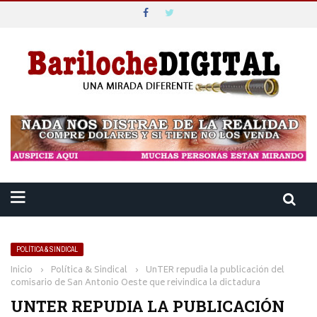
POLÍTICA & SINDICAL
Inicio
›
Política & Sindical
›
UnTER repudia la publicación del
comisario de San Antonio Oeste que reivindica la dictadura
UNTER REPUDIA LA PUBLICACIÓN