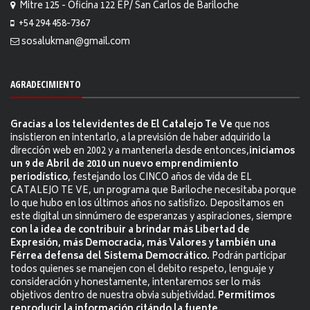
Mitre 125 - Oficina 122 EP/ San Carlos de Bariloche
+54 294 458-7367
sosalukman@gmail.com
AGRADECIMIENTO
Gracias a los televidentes de El Catalejo Te Ve
que nos
insistieron en intentarlo, a la previsión de haber adquirido la
dirección web en 2002 y a mantenerla desde entonces,
iniciamos
un 9 de Abril de 2010 un nuevo emprendimiento
periodístico
, festejando los CINCO años de vida de EL
CATALEJO TE VE, un programa que Bariloche necesitaba porque
lo que hubo en los últimos años no satisfizo. Depositamos en
este digital un sinnúmero de esperanzas y aspiraciones, siempre
con la idea de contribuir a brindar más Libertad de
Expresión, más Democracia, más Valores y también una
Férrea defensa del Sistema Democrático.
Podrán participar
todos quienes se manejen con el debito respeto, lenguaje y
consideración y honestamente, intentaremos ser lo más
objetivos dentro de nuestra obvia subjetividad.
Permitimos
reproducir la información citándo la fuente.