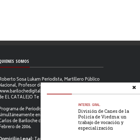
QUIENES SOMOS
Roberto Sosa Lukam Periodista, Martillero Público
Nacional, Profesor de Ciencias Sociales, Editor de
www.barilochedigital.com y Conductor y Productor
de EL CATALEJO Te Ve.
INTERES. GRAL.
Programa de Periodismo Político que se difunde
División de Canes de la
simultáneamente en ambos Video-cables de San
Policía de Viedma: un
Carlos de Bariloche desde el primer jueves de
trabajo de vocación y
Febrero de 2006.
especialización
Domicilio Legal:
Tacuarí 52. S.C. de Bariloche, Río