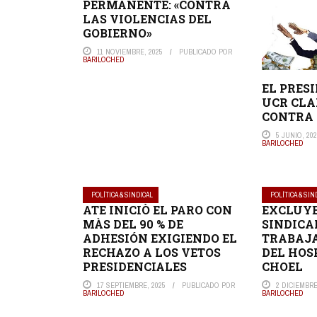
PERMANENTE: «CONTRA
LAS VIOLENCIAS DEL
GOBIERNO»
11 NOVIEMBRE, 2025
PUBLICADO POR
BARILOCHED
EL PRES
UCR CLA
CONTRA
5 JUNIO, 20
BARILOCHED
POLÍTICA & SINDICAL
POLÍTICA & SIN
ATE INICIÒ EL PARO CON
EXCLUY
MÀS DEL 90 % DE
SINDICA
ADHESIÓN EXIGIENDO EL
TRABAJA
RECHAZO A LOS VETOS
DEL HOS
PRESIDENCIALES
CHOEL
17 SEPTIEMBRE, 2025
PUBLICADO POR
2 DICIEMBRE
BARILOCHED
BARILOCHED