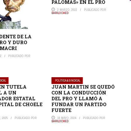
PALOMAS» EN EL PRO
2 MARZO, 2022
PUBLICADO POR
BARILOCHED
IDENTE DE LA
RO Y DURO
 MACRI
22
PUBLICADO POR
DICAL
POLÍTICA & SINDICAL
EN TUTELA
JUAN MARTIN SE QUEDÓ
L A UN
CON LA CONDUCCIÓN
DOR ESTATAL
DEL PRO Y LLAMÓ A
PITAL DE CHOELE
FUNDAR UN PARTIDO
FUERTE
, 2025
PUBLICADO POR
19 MAYO, 2024
PUBLICADO POR
BARILOCHED