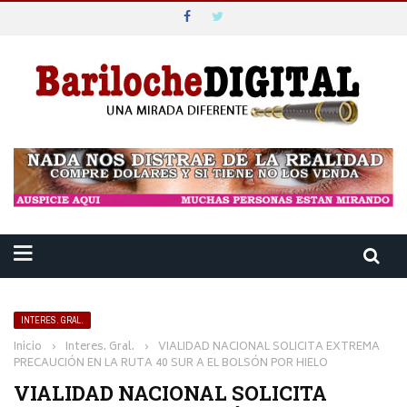
INTERES. GRAL.
Inicio
›
Interes. Gral.
›
VIALIDAD NACIONAL SOLICITA EXTREMA
PRECAUCIÓN EN LA RUTA 40 SUR A EL BOLSÓN POR HIELO
VIALIDAD NACIONAL SOLICITA