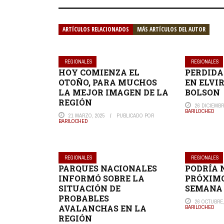
ARTÍCULOS RELACIONADOS
MÁS ARTÍCULOS DEL AUTOR
REGIONALES
REGIONALES
HOY COMIENZA EL
PERDIDA
OTOÑO, PARA MUCHOS
EN ELVI
LA MEJOR IMAGEN DE LA
BOLSON
REGIÓN
26 DICIEMBR
BARILOCHED
21 MARZO, 2025
PUBLICADO POR
BARILOCHED
REGIONALES
REGIONALES
PARQUES NACIONALES
PODRÍA 
INFORMÓ SOBRE LA
PRÓXIMO
SITUACIÓN DE
SEMANA
PROBABLES
26 OCTUBRE,
AVALANCHAS EN LA
BARILOCHED
REGIÓN