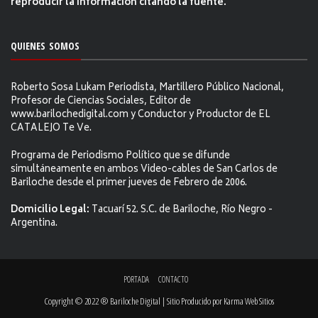
reproducir la información citándo la fuente.
QUIENES SOMOS
Roberto Sosa Lukam Periodista, Martillero Público Nacional,
Profesor de Ciencias Sociales, Editor de
www.barilochedigital.com y Conductor y Productor de EL
CATALEJO Te Ve.
Programa de Periodismo Político que se difunde
simultáneamente en ambos Video-cables de San Carlos de
Bariloche desde el primer jueves de Febrero de 2006.
Domicilio Legal:
Tacuarí 52. S.C. de Bariloche, Río Negro -
Argentina.
PORTADA
CONTACTO
Copyright © 2022 ® Bariloche Digital | Sitio Producido por
Karma Web Sitios