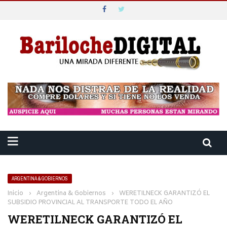
ARGENTINA & GOBIERNOS
Inicio
›
Argentina & Gobiernos
›
WERETILNECK GARANTIZÓ EL
SUBSIDIO PROVINCIAL AL TRANSPORTE TODO EL AÑO
WERETILNECK GARANTIZÓ EL