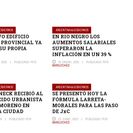
GOBIERNOS
ARGENTINA & GOBIERNOS
O EDIFICIO
EN RIO NEGRO LOS
 PROVINCIAL YA
AUMENTOS SALARIALES
SU PROPIA
SUPERARON LA
INFLACIÓN EN UN 39 %
 2025
PUBLICADO POR
15 ENERO, 2025
PUBLICADO POR
BARILOCHED
GOBIERNOS
ARGENTINA & GOBIERNOS
ECK RECIBIÓ AL
SE PRESENTÓ HOY LA
IDO URBANISTA
FÓRMULA LARRETA-
 MORENO EN
MORALES PARA LAS PASO
A CIUDAD
DE JxC
26
PUBLICADO POR
23 JUNIO, 2023
PUBLICADO POR
BARILOCHED