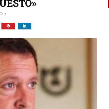
UESTO»
0