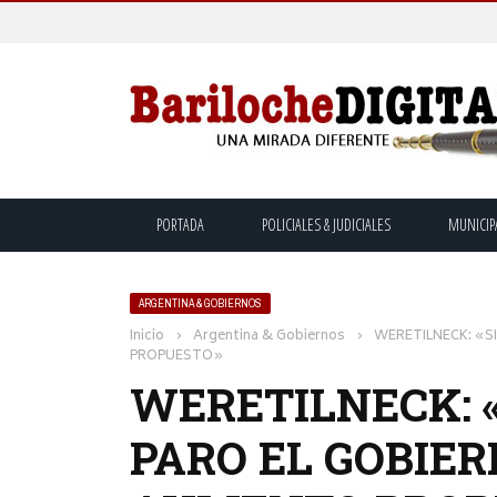
PORTADA
POLICIALES & JUDICIALES
MUNICIP
ARGENTINA & GOBIERNOS
Inicio
›
Argentina & Gobiernos
›
WERETILNECK: «S
PROPUESTO»
WERETILNECK: 
PARO EL GOBIE