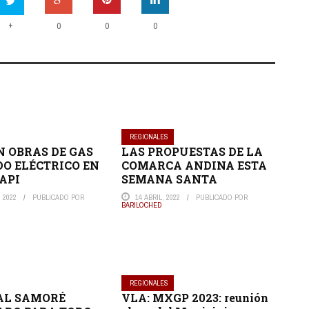
+
0
0
0
REGIONALES
 OBRAS DE GAS
LAS PROPUESTAS DE LA
DO ELÉCTRICO EN
COMARCA ANDINA ESTA
API
SEMANA SANTA
 2022
PUBLICADO POR
14 ABRIL, 2022
PUBLICADO POR
BARILOCHED
REGIONALES
AL SAMORÉ
VLA: MXGP 2023: reunión