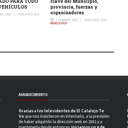
ADO PARA TODO
clave del Municipio,
 VEHÍCULOS
provincia, fuerzas y
organizadores
RE, 2024
PUBLICADO POR
1 FEBRERO, 2023
PUBLICADO POR
BARILOCHED
AGRADECIMIENTO
Gracias a los televidentes de El Catalejo Te
Ve
que nos insistieron en intentarlo, a la previsión
de haber adquirido la dirección web en 2002 y a
mantenerla desde entonces,
iniciamos un 9 de