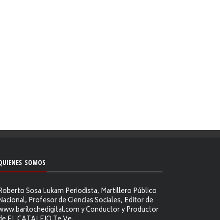
QUIENES SOMOS
Roberto Sosa Lukam Periodista, Martillero Público
Nacional, Profesor de Ciencias Sociales, Editor de
www.barilochedigital.com y Conductor y Productor
de EL CATALEJO Te Ve.