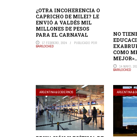
¿OTRA INCOHERENCIA O
CAPRICHO DE MILEI? LE
ENVIÓ A VALDÉS MIL
MILLONES DE PESOS
NO TIEN
PARA EL CARNAVAL
EDUCACI
17 FEBRERO, 2024
PUBLICADO POR
EXABRUP
BARILOCHED
COMO M
MEJOR»…
14 MAYO, 20
BARILOCHED
ARGENTINA & GOBIERNOS
ARGENTINA & 