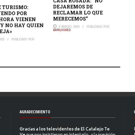
CASA ROSADA: “NO
DEJAREMOS DE
E TURISMO:
RECLAMAR LO QUE
YENDO POR
MERECEMOS”
HORA VIENEN
 Y NO HAY QUIEN
9 MARZO, 2024
PUBLICADO POR
BARILOCHED
EJA»
025
PUBLICADO POR
AGRADECIMIENTO
Gracias a los televidentes de El Catalejo Te