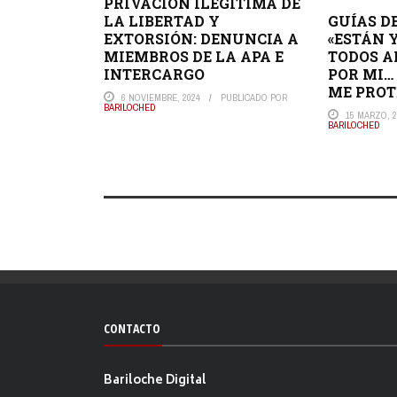
PRIVACIÓN ILEGÍTIMA DE
GUÍAS D
LA LIBERTAD Y
«ESTÁN 
EXTORSIÓN: DENUNCIA A
TODOS A
MIEMBROS DE LA APA E
POR MI…
INTERCARGO
ME PROT
6 NOVIEMBRE, 2024
PUBLICADO POR
BARILOCHED
15 MARZO, 2
BARILOCHED
CONTACTO
Bariloche Digital