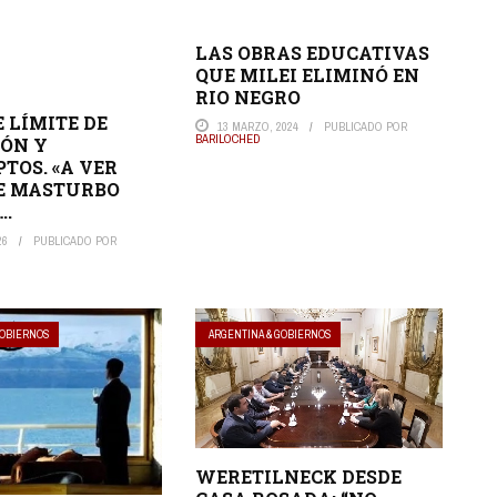
LAS OBRAS EDUCATIVAS
QUE MILEI ELIMINÓ EN
RIO NEGRO
E LÍMITE DE
13 MARZO, 2024
PUBLICADO POR
BARILOCHED
ÓN Y
TOS. «A VER
E MASTURBO
..
26
PUBLICADO POR
GOBIERNOS
ARGENTINA & GOBIERNOS
WERETILNECK DESDE