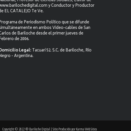
Nacional, Profesor de Ciencias Sociales, Editor de
www.barilochedigital.com y Conductor y Productor
de EL CATALEJO Te Ve.
Programa de Periodismo Político que se difunde
simultáneamente en ambos Video-cables de San
Carlos de Bariloche desde el primer jueves de
Febrero de 2006.
Domicilio Legal:
Tacuarí 52. S.C. de Bariloche, Río
Negro - Argentina.
Copyright © 2022 ® Bariloche Digital | Sitio Producido por
Karma Web Sitios