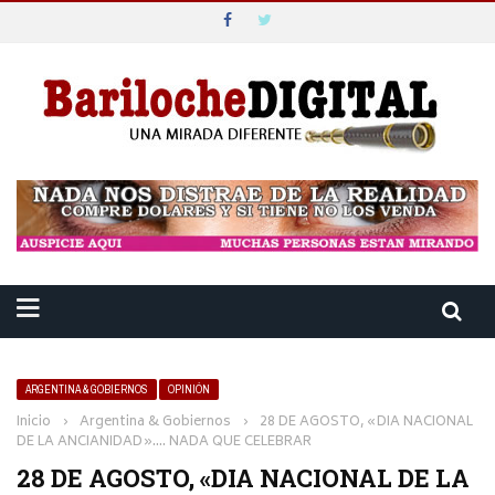
ARGENTINA & GOBIERNOS
OPINIÓN
Inicio
›
Argentina & Gobiernos
›
28 DE AGOSTO, «DIA NACIONAL
DE LA ANCIANIDAD»…. NADA QUE CELEBRAR
28 DE AGOSTO, «DIA NACIONAL DE LA