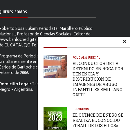
QUIENES SOMOS
Roberto Sosa Lukam Periodista, Martillero Público
Nacional, Profesor de Ciencias Sociales, Editor de
www.barilochedigital.com y Conductor y Productor
de EL CATALEJO Te Ve.
Programa de Periodismo Político que se difunde
POLICIAL & JUDICIAL
simultáneamente en ambos Video-cables de San
EL CONDUCTOR DE TV
Carlos de Bariloche desde el primer jueves de
DETENIDO EN ROCA POR
Febrero de 2006.
TENENCIA Y
DISTRIBUCIÓN DE
Domicilio Legal:
Tacuarí 52. S.C. de Bariloche, Río
IMÁGENES DE ABUSO
Negro - Argentina.
INFANTIL ES EMILIANO
GATTI
DEPORTIVAS
EL QUINCE DE ENERO SE
REALIZA EL CONOCIDO
«TRAIL DE LOS FILOS»