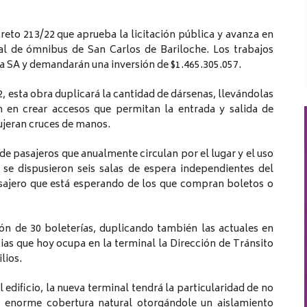
reto 213/22 que aprueba la licitación pública y avanza en
nal de ómnibus de San Carlos de Bariloche. Los trabajos
 SA y demandarán una inversión de $1.465.305.057.
2, esta obra duplicará la cantidad de dársenas, llevándolas
n en crear accesos que permitan la entrada y salida de
ujeran cruces de manos.
e pasajeros que anualmente circulan por el lugar y el uso
, se dispusieron seis salas de espera independientes del
pasajero que está esperando de los que compran boletos o
ción de 30 boleterías, duplicando también las actuales en
s que hoy ocupa en la terminal la Dirección de Tránsito
lios.
 edificio, la nueva terminal tendrá la particularidad de no
na enorme cobertura natural otorgándole un aislamiento