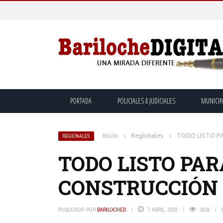
PORTADA
POLICIALES & JUDICIALES
MUNICIP
Inicio
›
Regionales
›
TODO LISTO PA
REGIONALES
TODO LISTO PAR
CONSTRUCCIÓN 
PUBLICADO POR
BARILOCHED
7 ABRIL, 2022
1526