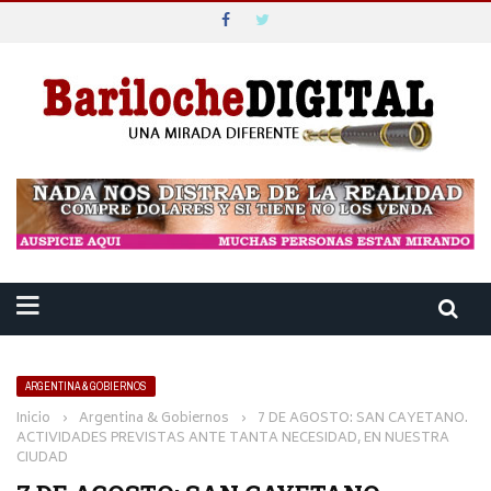
ARGENTINA & GOBIERNOS
Inicio
›
Argentina & Gobiernos
›
7 DE AGOSTO: SAN CAYETANO.
ACTIVIDADES PREVISTAS ANTE TANTA NECESIDAD, EN NUESTRA
CIUDAD