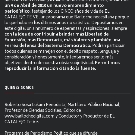
dirección web en 2002 y a mantenerla desde entonces,
iniciamos
un 9 de Abril de 2010 un nuevo emprendimiento
periodístico
, festejando los CINCO años de vida de EL
CATALEJO TE VE, un programa que Bariloche necesitaba porque
lo que hubo en los últimos años no satisfizo. Depositamos en
este digital un sinnúmero de esperanzas y aspiraciones, siempre
con la idea de contribuir a brindar más Libertad de
Expresión, más Democracia, más Valores y también una
Férrea defensa del Sistema Democrático.
Podrán participar
todos quienes se manejen con el debito respeto, lenguaje y
consideración y honestamente, intentaremos ser lo más
objetivos dentro de nuestra obvia subjetividad.
Permitimos
reproducir la información citándo la fuente.
QUIENES SOMOS
Roberto Sosa Lukam Periodista, Martillero Público Nacional,
Profesor de Ciencias Sociales, Editor de
www.barilochedigital.com y Conductor y Productor de EL
CATALEJO Te Ve.
Programa de Periodismo Político que se difunde