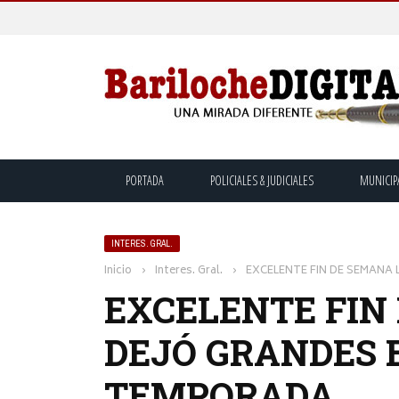
PORTADA
POLICIALES & JUDICIALES
MUNICIP
INTERES. GRAL.
Inicio
›
Interes. Gral.
›
EXCELENTE FIN DE SEMANA
EXCELENTE FIN
DEJÓ GRANDES 
TEMPORADA