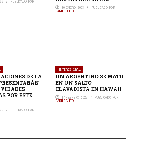
023
PUBLICADO POR
30 ENERO, 2023
PUBLICADO POR
BARILOCHED
.
INTERES. GRAL.
ACIÓNES DE LA
UN ARGENTINO SE MATÓ
 PRESENTARÁN
EN UN SALTO
IVIDADES
CLAVADISTA EN HAWAII
AS POR ESTE
17 FEBRERO, 2025
PUBLICADO POR
BARILOCHED
26
PUBLICADO POR