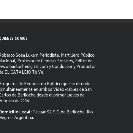
QUIENES SOMOS
Roberto Sosa Lukam Periodista, Martillero Público
Nacional, Profesor de Ciencias Sociales, Editor de
www.barilochedigital.com y Conductor y Productor
de EL CATALEJO Te Ve.
Programa de Periodismo Político que se difunde
simultáneamente en ambos Video-cables de San
Carlos de Bariloche desde el primer jueves de
Febrero de 2006.
Domicilio Legal:
Tacuarí 52. S.C. de Bariloche, Río
Negro - Argentina.