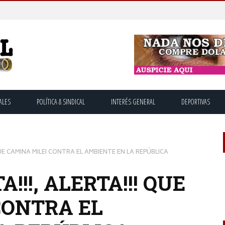
ALES
POLÍTICA & SINDICAL
INTERÉS GENERAL
DEPORTIVAS
 QUE CAMINA MILEI CONTRA EL AMBIENTE EN LA REPÚBLICA
A!!!, ALERTA!!! QUE
CONTRA EL