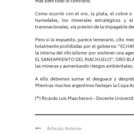
más bien todo lo contrario.
Como ocurrió con el oro, la plata, el cobre o 
humedales, los minerales estratégicos y el
transnacionales, vía presión de la impagable d
Pero si lo expuesto, parece temerario, cito m
totalmente prohibidas por el gobierno: “E
la interna del oficialismo por sostener una
EL SANEAMIENTO DEL RIACHUELO”; ORO BLANCO: 
las mineras y aumentando riesgos ambientales; e
A ello debemos sumar el desguace y despidos
Mientras muchos argentinos festejan la Copa Amé
(*) Ricardo Luis Mascheroni – Docente Universit
Articulo Anterior