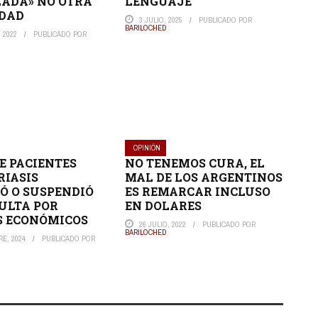
ADA» NO OTRA
LENGUAJE
DAD
3 JULIO, 2025
PUBLICADO POR
BARILOCHED
 2022
PUBLICADO POR
OPINIÓN
DE PACIENTES
NO TENEMOS CURA, EL
RIASIS
MAL DE LOS ARGENTINOS
Ó O SUSPENDIÓ
ES REMARCAR INCLUSO
ULTA POR
EN DOLARES
S ECONÓMICOS
26 JULIO, 2022
PUBLICADO POR
BARILOCHED
E, 2024
PUBLICADO POR