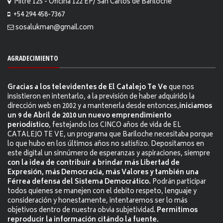
Mitre 125 - Oficina 122 EP/ San Carlos de Bariloche
+54 294 458-7367
sosalukman@gmail.com
AGRADECIMIENTO
Gracias a los televidentes de El Catalejo Te Ve
que nos
insistieron en intentarlo, a la previsión de haber adquirido la
dirección web en 2002 y a mantenerla desde entonces,
iniciamos
un 9 de Abril de 2010 un nuevo emprendimiento
periodístico
, festejando los CINCO años de vida de EL
CATALEJO TE VE, un programa que Bariloche necesitaba porque
lo que hubo en los últimos años no satisfizo. Depositamos en
este digital un sinnúmero de esperanzas y aspiraciones, siempre
con la idea de contribuir a brindar más Libertad de
Expresión, más Democracia, más Valores y también una
Férrea defensa del Sistema Democrático.
Podrán participar
todos quienes se manejen con el debito respeto, lenguaje y
consideración y honestamente, intentaremos ser lo más
objetivos dentro de nuestra obvia subjetividad.
Permitimos
reproducir la información citándo la fuente.