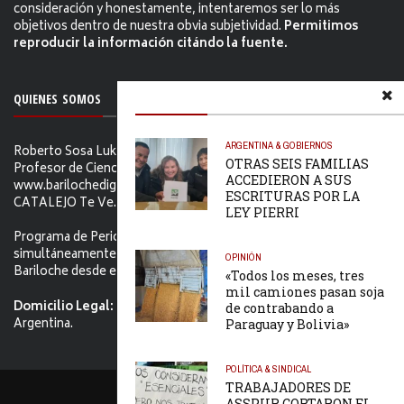
consideración y honestamente, intentaremos ser lo más
objetivos dentro de nuestra obvia subjetividad.
Permitimos
reproducir la información citándo la fuente.
QUIENES SOMOS
ARGENTINA & GOBIERNOS
Roberto Sosa Lukam Periodista, Martillero Público Nacional,
OTRAS SEIS FAMILIAS
Profesor de Ciencias Sociales, Editor de
ACCEDIERON A SUS
www.barilochedigital.com y Conductor y Productor de EL
ESCRITURAS POR LA
CATALEJO Te Ve.
LEY PIERRI
Programa de Periodismo Político que se difunde
simultáneamente en ambos Video-cables de San Carlos de
OPINIÓN
Bariloche desde el primer jueves de Febrero de 2006.
«Todos los meses, tres
mil camiones pasan soja
Domicilio Legal:
Tacuarí 52. S.C. de Bariloche, Río Negro -
de contrabando a
Argentina.
Paraguay y Bolivia»
POLÍTICA & SINDICAL
TRABAJADORES DE
PORTADA
CONTACTO
ASSPUR CORTARON EL