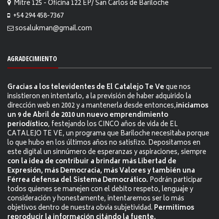
Mitre 125 - Oficina 122 EP/ San Carlos de Bariloche
+54 294 458-7367
sosalukman@gmail.com
AGRADECIMIENTO
Gracias a los televidentes de El Catalejo Te Ve
que nos
insistieron en intentarlo, a la previsión de haber adquirido la
dirección web en 2002 y a mantenerla desde entonces,
iniciamos
un 9 de Abril de 2010 un nuevo emprendimiento
periodístico
, festejando los CINCO años de vida de EL
CATALEJO TE VE, un programa que Bariloche necesitaba porque
lo que hubo en los últimos años no satisfizo. Depositamos en
este digital un sinnúmero de esperanzas y aspiraciones, siempre
con la idea de contribuir a brindar más Libertad de
Expresión, más Democracia, más Valores y también una
Férrea defensa del Sistema Democrático.
Podrán participar
todos quienes se manejen con el debito respeto, lenguaje y
consideración y honestamente, intentaremos ser lo más
objetivos dentro de nuestra obvia subjetividad.
Permitimos
reproducir la información citándo la fuente.