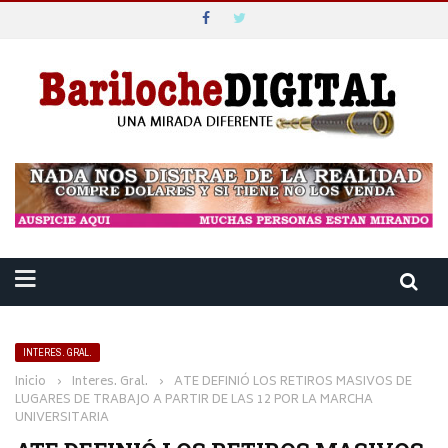
INTERES. GRAL.
Inicio
›
Interes. Gral.
›
ATE DEFINIÓ LOS RETIROS MASIVOS DE
LUGARES DE TRABAJO A PARTIR DE LAS 12 POR LA MARCHA
UNIVERSITARIA