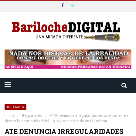
REGIONALES
Inicio
›
Regionales
›
ATE denuncia irregularidades que ponen en
riesgo la continuidad del CAINA que atiende en El Bolsón
ATE DENUNCIA IRREGULARIDADES