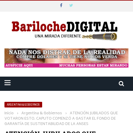
ARGENTINA & GOBIERNOS
Inicio
›
Argentina & Gobiernos
›
ATENCIÓN JUBILADOS QUE
VOTARON ESTO. CAPUTO COMENZÓ A GASTAR EL FONDO DE
GARANTÍA DE SUSTENTABILIDAD DE LA ANSES