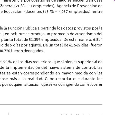
inasistencia por cuestiones de salud se encuentran Casa
 General (21 % – 17 empleados), Agencia de Prevención de
de Educación -docentes (18 % – 4.057 empleados), entre
 la Función Pública a partir de los datos provistos por la
al, en octubre se produjo un promedio de ausentismo del
 planta total de 51.359 empleados. De esta manera, 6.814
 de 5 días por agente. De un total de 61.565 días, fueron
 30.720 fueron denegados.
l 50 % de los días requeridos, que si bien es superior al de
sde la implementación del nuevo sistema de control, las
gentes se están correspondiendo en mayor medida con las
ndose más a la realidad. Cabe recordar que durante los
 por doquier, situación que se va corrigiendo con el correr