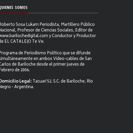
QUIENES SOMOS
Roberto Sosa Lukam Periodista, Martillero Público
Nacional, Profesor de Ciencias Sociales, Editor de
www.barilochedigital.com y Conductor y Productor
de EL CATALEJO Te Ve.
Programa de Periodismo Político que se difunde
simultáneamente en ambos Video-cables de San
Carlos de Bariloche desde el primer jueves de
Febrero de 2006.
Domicilio Legal:
Tacuarí 52. S.C. de Bariloche, Río
Negro - Argentina.