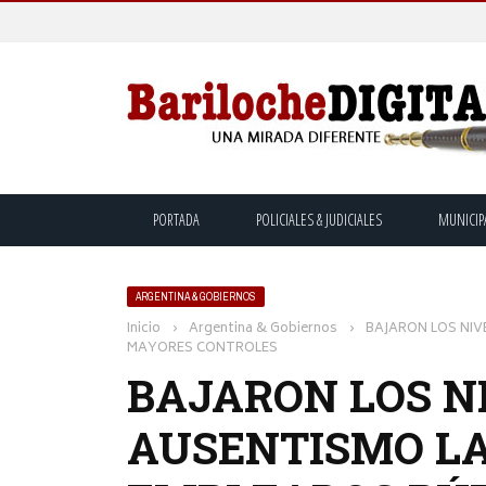
PORTADA
POLICIALES & JUDICIALES
MUNICIP
ARGENTINA & GOBIERNOS
Inicio
›
Argentina & Gobiernos
›
BAJARON LOS NIV
MAYORES CONTROLES
BAJARON LOS N
AUSENTISMO L