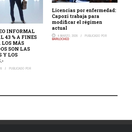
Licencias por enfermedad:
Capozi trabaja para
modificar el régimen
actual
EO INFORMAL
4 MARZO, 2026
PUBLICADO POR
L 43 % A FINES
BARILOCHED
. LOS MÁS
OS SON LAS
 Y LOS
.-
26
PUBLICADO POR