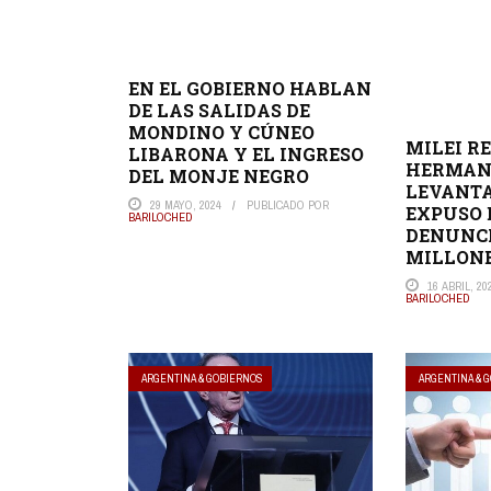
EN EL GOBIERNO HABLAN
DE LAS SALIDAS DE
MONDINO Y CÚNEO
MILEI R
LIBARONA Y EL INGRESO
HERMANA
DEL MONJE NEGRO
LEVANTA
29 MAYO, 2024
PUBLICADO POR
EXPUSO 
BARILOCHED
DENUNCI
MILLON
16 ABRIL, 20
BARILOCHED
ARGENTINA & GOBIERNOS
ARGENTINA & 