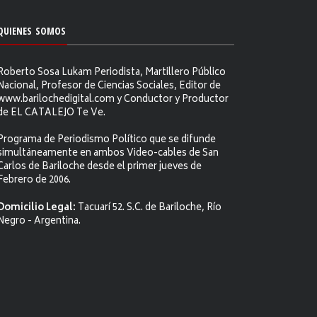
QUIENES SOMOS
Roberto Sosa Lukam Periodista, Martillero Público
Nacional, Profesor de Ciencias Sociales, Editor de
www.barilochedigital.com y Conductor y Productor
de EL CATALEJO Te Ve.
Programa de Periodismo Político que se difunde
simultáneamente en ambos Video-cables de San
Carlos de Bariloche desde el primer jueves de
Febrero de 2006.
Domicilio Legal:
Tacuarí 52. S.C. de Bariloche, Río
Negro - Argentina.