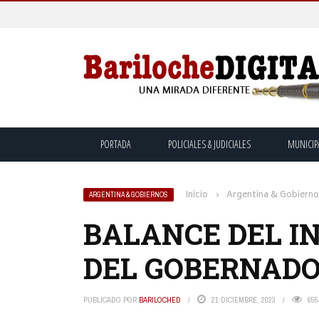
PORTADA
POLICIALES & JUDICIALES
MUNICIP
Inicio
›
Argentina & Gobiern
ARGENTINA & GOBIERNOS
BALANCE DEL IN
DEL GOBERNADO
PUBLICADO POR
BARILOCHED
21 DICIEMBRE, 2023
655