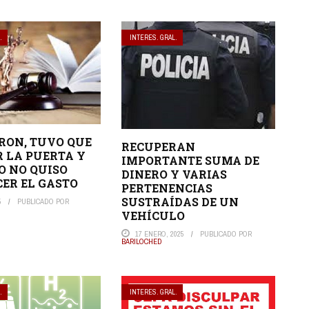
.
INTERES. GRAL.
RON, TUVO QUE
RECUPERAN
 LA PUERTA Y
IMPORTANTE SUMA DE
O NO QUISO
DINERO Y VARIAS
ER EL GASTO
PERTENENCIAS
SUSTRAÍDAS DE UN
5
PUBLICADO POR
VEHÍCULO
17 ENERO, 2025
PUBLICADO POR
BARILOCHED
.
INTERES. GRAL.