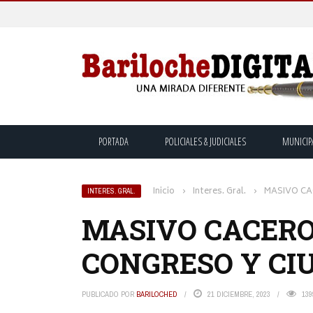
PORTADA
POLICIALES & JUDICIALES
MUNICIP
Inicio
›
Interes. Gral.
›
MASIVO CA
INTERES. GRAL.
MASIVO CACERO
CONGRESO Y CIU
PUBLICADO POR
BARILOCHED
21 DICIEMBRE, 2023
139