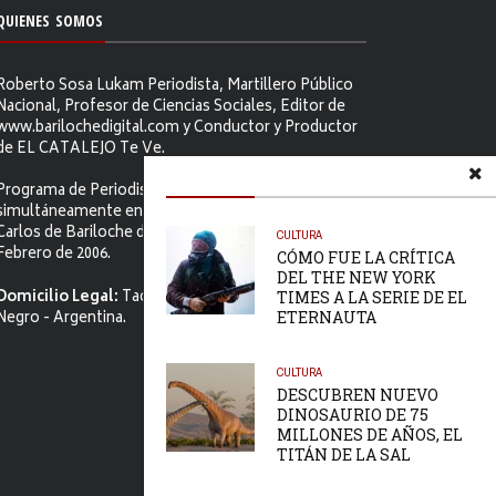
QUIENES SOMOS
Roberto Sosa Lukam Periodista, Martillero Público
Nacional, Profesor de Ciencias Sociales, Editor de
www.barilochedigital.com y Conductor y Productor
de EL CATALEJO Te Ve.
Programa de Periodismo Político que se difunde
simultáneamente en ambos Video-cables de San
Carlos de Bariloche desde el primer jueves de
CULTURA
Febrero de 2006.
CÓMO FUE LA CRÍTICA
DEL THE NEW YORK
Domicilio Legal:
Tacuarí 52. S.C. de Bariloche, Río
TIMES A LA SERIE DE EL
Negro - Argentina.
ETERNAUTA
CULTURA
DESCUBREN NUEVO
DINOSAURIO DE 75
MILLONES DE AÑOS, EL
TITÁN DE LA SAL