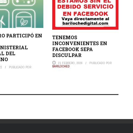
RO PARTICIPÓ EN
TENEMOS
A
INCONVENIENTES EN
NISTERIAL
FACEBOOK SEPA
L DEL
DISCULPAR
ENO
21 FEBRERO, 2026
PUBLICADO POR
BARILOCHED
22
PUBLICADO POR