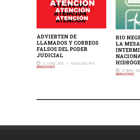
ADVIERTEN DE
RIO NEG
LLAMADOS Y CORREOS
LA MES
FALSOS DEL PODER
INTERMI
JUDICIAL
NACIONA
HIDRÓG
11 JUNIO, 2026
PUBLICADO POR
BARILOCHED
12 MAYO, 20
BARILOCHED