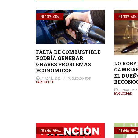
INTERES. GRAL.
INTERES. GRAL
FALTA DE COMBUSTIBLE
PODRÍA GENERAR
LO ROBA
GRAVES PROBLEMAS
CAMBIAR
ECONÓMICOS
EL DUEÑ
7 ABRIL, 2022
PUBLICADO POR
RECONOC
BARILOCHED
9 MAYO, 202
BARILOCHED
INTERES. GRAL.
INTERES. GRAL