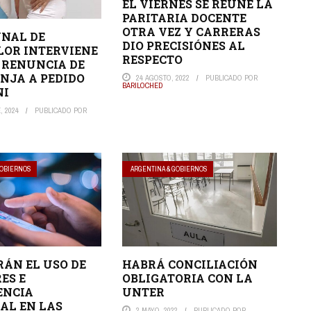
EL VIERNES SE REÚNE LA
PARITARIA DOCENTE
OTRA VEZ Y CARRERAS
UNAL DE
DIO PRECISIÓNES AL
OR INTERVIENE
RESPECTO
 RENUNCIA DE
NJA A PEDIDO
24 AGOSTO, 2022
PUBLICADO POR
BARILOCHED
NI
, 2024
PUBLICADO POR
GOBIERNOS
ARGENTINA & GOBIERNOS
ÁN EL USO DE
HABRÁ CONCILIACIÓN
ES E
OBLIGATORIA CON LA
ENCIA
UNTER
IAL EN LAS
2 MAYO, 2022
PUBLICADO POR