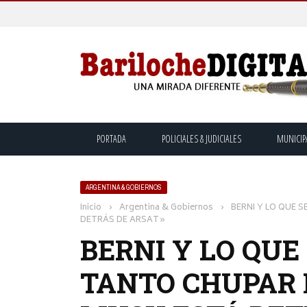
PORTADA
POLICIALES & JUDICIALES
MUNICIP
ARGENTINA & GOBIERNOS
Inicio
›
Argentina & Gobiernos
›
BERNI Y LO QUE 
DETRÁS DE ARSAT»
BERNI Y LO QUE
TANTO CHUPAR 