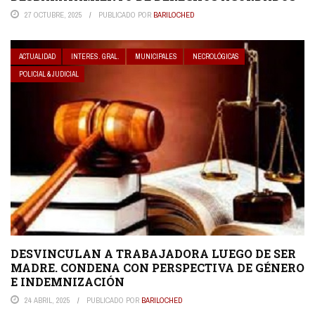
27 OCTUBRE, 2025
PUBLICADO POR
BARILOCHED
ACTUALIDAD
INTERES. GRAL.
MUNICIPALES
NECROLÓGICAS
POLICIAL & JUDICIAL
DESVINCULAN A TRABAJADORA LUEGO DE SER
MADRE. CONDENA CON PERSPECTIVA DE GÉNERO
E INDEMNIZACIÓN
24 ABRIL, 2025
PUBLICADO POR
BARILOCHED