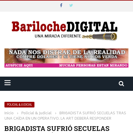
POLICIAL & JUDICIAL
Inicio
›
Policial & Judicial
›
BRIGADISTA SUFRIÓ SECUELAS TRAS
UNA CAÍDA EN UN OPERATIVO. LA ART DEBERÁ RESPONDER
BRIGADISTA SUFRIÓ SECUELAS