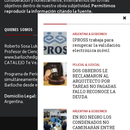
consideración y honestamente, intentaremos ser lo más
objetivos dentro de nuestra obvia subjetividad.
Permitimos
reproducir la información citándo la fuente.
QUIENES SOMOS
ARGENTINA & GOBIERNOS
IPROSS trabaja para
recuperar la validación
Roberto Sosa Lukam Periodista, Martillero Público Nacional,
electrónica móvil
Profesor de Ciencias Sociales, Editor de
www.barilochedigital.com y Conductor y Productor de EL
CATALEJO Te Ve.
POLICIAL & JUDICIAL
DOS OBREROS LE
Programa de Periodismo Político que se difunde
RECLAMARON AL
simultáneamente en ambos Video-cables de San Carlos de
ARQUITECTO POR
Bariloche desde el primer jueves de Febrero de 2006.
TAREAS NO PAGADAS.
FALLO RECONOCE LA
Domicilio Legal:
Tacuarí 52. S.C. de Bariloche, Río Negro -
DEUDA
Argentina.
ARGENTINA & GOBIERNOS
EN RIO NEGRO LOS
CONDENADOS NO
PORTADA
CONTACTO
CAMINARÁN ENTRE