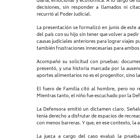
diaria, emocional y económica. A lo largo de lo
decisiones, sin responder a llamados ni citac
recurrió al Poder Judicial.
La presentación se formalizó en junio de este añ
del país con su hijo sin tener que volver a pedi
causas judiciales anteriores para lograr viajes 
también frustraciones innecesarias para ambos
Acompañó su solicitud con pruebas: document
presentó, y una historia marcada por la ausenc
aportes alimentarios no es el progenitor, sino l
El fuero de Familia citó al hombre, pero no 
Mientras tanto, el niño fue escuchado por la D
La Defensora emitió un dictamen claro. Señaló
tenía derecho a disfrutar de espacios de recreac
con menos barreras. Y que, en ese contexto, la 
La jueza a cargo del caso evaluó la prueba