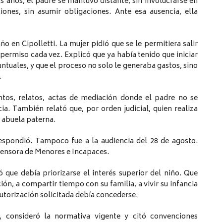
s años, el padre se mantuvo distante, sin involucrarse en
iones, sin asumir obligaciones. Ante esa ausencia, ella
o en Cipolletti. La mujer pidió que se le permitiera salir
r permiso cada vez. Explicó que ya había tenido que iniciar
puntuales, y que el proceso no solo le generaba gastos, sino
.
os, relatos, actas de mediación donde el padre no se
ia. También relató que, por orden judicial, quien realiza
a abuela paterna.
respondió. Tampoco fue a la audiencia del 28 de agosto.
efensora de Menores e Incapaces.
 que debía priorizarse el interés superior del niño. Que
ión, a compartir tiempo con su familia, a vivir su infancia
autorización solicitada debía concederse.
, consideró la normativa vigente y citó convenciones