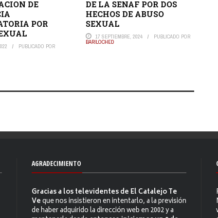
ACION DE
DE LA SENAF POR DOS
IA
HECHOS DE ABUSO
TORIA POR
SEXUAL
SEXUAL
17 SEPTIEMBRE, 2024
PUBLICADO POR
BARILOCHED
022
PUBLICADO POR
AGRADECIMIENTO
Gracias a los televidentes de El Catalejo Te
Ve
que nos insistieron en intentarlo, a la previsión
de haber adquirido la dirección web en 2002 y a