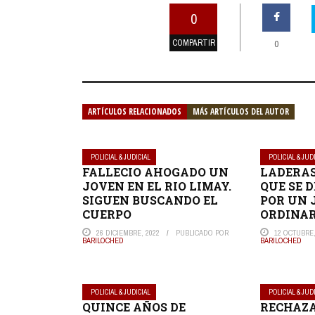
0
COMPARTIR
0
ARTÍCULOS RELACIONADOS
MÁS ARTÍCULOS DEL AUTOR
POLICIAL & JUDICIAL
POLICIAL & JUD
FALLECIO AHOGADO UN
LADERAS:
JOVEN EN EL RIO LIMAY.
QUE SE 
SIGUEN BUSCANDO EL
POR UN 
CUERPO
ORDINA
26 DICIEMBRE, 2022
PUBLICADO POR
12 OCTUBRE,
BARILOCHED
BARILOCHED
POLICIAL & JUDICIAL
POLICIAL & JUD
QUINCE AÑOS DE
RECHAZ