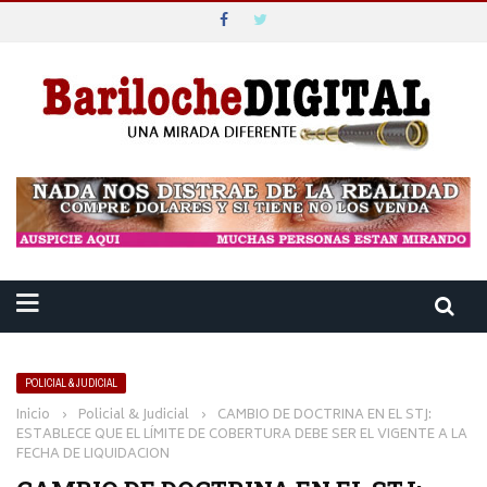
POLICIAL & JUDICIAL
Inicio
›
Policial & Judicial
›
CAMBIO DE DOCTRINA EN EL STJ:
ESTABLECE QUE EL LÍMITE DE COBERTURA DEBE SER EL VIGENTE A LA
FECHA DE LIQUIDACION