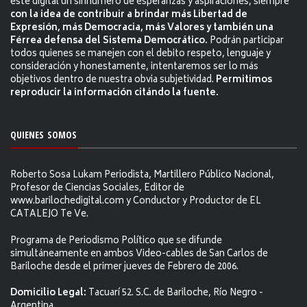
este digital un sinnúmero de esperanzas y aspiraciones, siempre
con la idea de contribuir a brindar más Libertad de
Expresión, más Democracia, más Valores y también una
Férrea defensa del Sistema Democrático.
Podrán participar
todos quienes se manejen con el debito respeto, lenguaje y
consideración y honestamente, intentaremos ser lo más
objetivos dentro de nuestra obvia subjetividad.
Permitimos
reproducir la información citándo la fuente.
QUIENES SOMOS
Roberto Sosa Lukam Periodista, Martillero Público Nacional,
Profesor de Ciencias Sociales, Editor de
www.barilochedigital.com y Conductor y Productor de EL
CATALEJO Te Ve.
Programa de Periodismo Político que se difunde
simultáneamente en ambos Video-cables de San Carlos de
Bariloche desde el primer jueves de Febrero de 2006.
Domicilio Legal:
Tacuarí 52. S.C. de Bariloche, Río Negro -
Argentina.