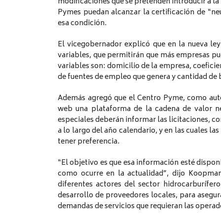
modificaciones que se pretenden introducir a la 
Pymes puedan alcanzar la certificación de “n
esa condición.
El vicegobernador explicó que en la nueva ley
variables, que permitirán que más empresas pu
variables son: domicilio de la empresa, coeficie
de fuentes de empleo que genera y cantidad de ba
Además agregó que el Centro Pyme, como autor
web una plataforma de la cadena de valor ne
especiales deberán informar las licitaciones, c
a lo largo del año calendario, y en las cuales l
tener preferencia.
“El objetivo es que esa información esté dispon
como ocurre en la actualidad”, dijo Koopman
diferentes actores del sector hidrocarburífe
desarrollo de proveedores locales, para asegur
demandas de servicios que requieran las operado