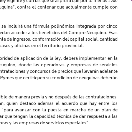
ley vigente y con las que se aspira a que por lo menos 1200
euquina”, contra el centenar que actualmente cumple con
 se incluirá una fórmula polinómica integrada por cinco
edan acceder a los beneficios del Compre Neuquino. Esas
nte de ingresos, conformación del capital social, cantidad
ses y oficinas en el territorio provincial.
idad de aplicación de la ley, deberá implementar en la
uquino, donde las operadoras y empresas de servicios
ontrataciones y concursos de precios que llevarán adelante
as Pymes que certifiquen su condición de neuquinas deberán
ible de manera previa y no después de las contrataciones,
n, quien destacó además el acuerdo que hay entre los
ro “para avanzar con la puesta en marcha de un plan de
ar que tengan la capacidad técnica de dar respuesta a las
ras y las empresas de servicios especiales”.