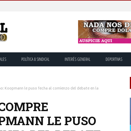
ALES
POLÍTICA & SINDICAL
INTERÉS GENERAL
DEPORTIVAS
o: Koopmann le puso fecha al comienzo del debate en la
 COMPRE
PMANN LE PUSO