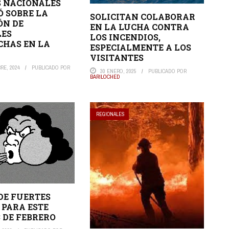
 NACIONALES
 SOBRE LA
SOLICITAN COLABORAR
ÓN DE
EN LA LUCHA CONTRA
LES
LOS INCENDIOS,
HAS EN LA
ESPECIALMENTE A LOS
VISITANTES
RE, 2024
PUBLICADO POR
30 ENERO, 2025
PUBLICADO POR
BARILOCHED
REGIONALES
DE FUERTES
 PARA ESTE
3 DE FEBRERO