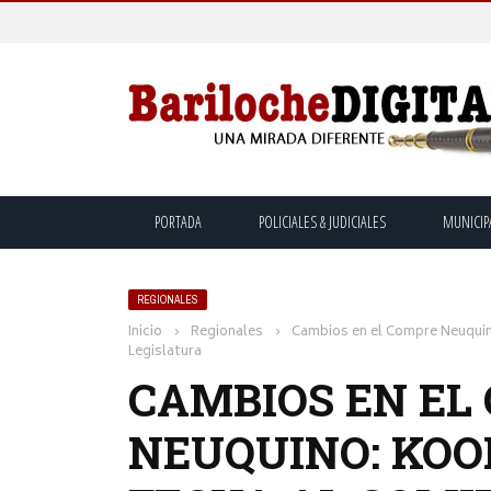
PORTADA
POLICIALES & JUDICIALES
MUNICIP
REGIONALES
Inicio
›
Regionales
›
Cambios en el Compre Neuquin
Legislatura
CAMBIOS EN EL
NEUQUINO: KOO