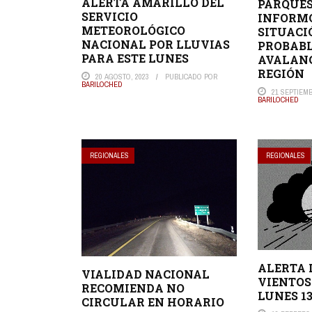
ALERTA AMARILLO DEL
PARQUES
SERVICIO
INFORMÓ
METEOROLÓGICO
SITUACI
NACIONAL POR LLUVIAS
PROBAB
PARA ESTE LUNES
AVALANC
REGIÓN
20 AGOSTO, 2023
PUBLICADO POR
BARILOCHED
21 SEPTIEMB
BARILOCHED
REGIONALES
REGIONALES
ALERTA 
VIALIDAD NACIONAL
VIENTOS
RECOMIENDA NO
LUNES 1
CIRCULAR EN HORARIO