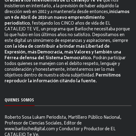
Gracias a los televidentes de El Catalejo Te Ve
que nos
insistieron en intentarlo, a la previsión de haber adquirido la
dirección web en 2002 y a mantenerla desde entonces,
iniciamos
un 9 de Abril de 2010 un nuevo emprendimiento
periodístico
, festejando los CINCO años de vida de EL
CATALEJO TE VE, un programa que Bariloche necesitaba porque
lo que hubo en los últimos años no satisfizo. Depositamos en
este digital un sinnúmero de esperanzas y aspiraciones, siempre
con la idea de contribuir a brindar más Libertad de
Expresión, más Democracia, más Valores y también una
Férrea defensa del Sistema Democrático.
Podrán participar
todos quienes se manejen con el debito respeto, lenguaje y
consideración y honestamente, intentaremos ser lo más
objetivos dentro de nuestra obvia subjetividad.
Permitimos
reproducir la información citándo la fuente.
QUIENES SOMOS
Roberto Sosa Lukam Periodista, Martillero Público Nacional,
Profesor de Ciencias Sociales, Editor de
www.barilochedigital.com y Conductor y Productor de EL
CATALEJO Te Ve.