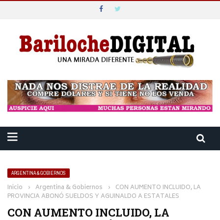
ARGENTINA & GOBIERNOS
Inicio
›
Argentina & Gobiernos
›
CON AUMENTO INCLUIDO, LA
PROVINCIA ABONÓ SUELDOS Y AGUINALDO A ESTATALES
CON AUMENTO INCLUIDO, LA