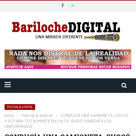
POLICIAL & JUDICIAL
Inicio
›
Policial & Judicial
›
CONDUCÍA UNA CAMIONETA, CHOCÓ
Y ESTABA TOTALMENTE EN FALTA. QUISO AGREDIR A LOS
UNIFORMADOS