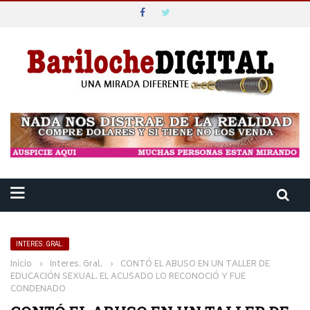
INTERES. GRAL.
Inicio
›
Interes. Gral.
›
CONTÓ EL ABUSO EN UN TALLER DE
EDUCACIÓN SEXUAL. EL ACUSADO LO RECONOCIÓ Y FUE
CONDENADO