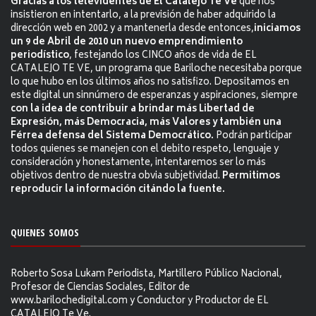
Gracias a los televidentes de El Catalejo Te Ve
que nos
insistieron en intentarlo, a la previsión de haber adquirido la
dirección web en 2002 y a mantenerla desde entonces,
iniciamos
un 9 de Abril de 2010 un nuevo emprendimiento
periodístico
, festejando los CINCO años de vida de EL
CATALEJO TE VE, un programa que Bariloche necesitaba porque
lo que hubo en los últimos años no satisfizo. Depositamos en
este digital un sinnúmero de esperanzas y aspiraciones, siempre
con la idea de contribuir a brindar más Libertad de
Expresión, más Democracia, más Valores y también una
Férrea defensa del Sistema Democrático.
Podrán participar
todos quienes se manejen con el debito respeto, lenguaje y
consideración y honestamente, intentaremos ser lo más
objetivos dentro de nuestra obvia subjetividad.
Permitimos
reproducir la información citándo la fuente.
QUIENES SOMOS
Roberto Sosa Lukam Periodista, Martillero Público Nacional,
Profesor de Ciencias Sociales, Editor de
www.barilochedigital.com y Conductor y Productor de EL
CATALEJO Te Ve.