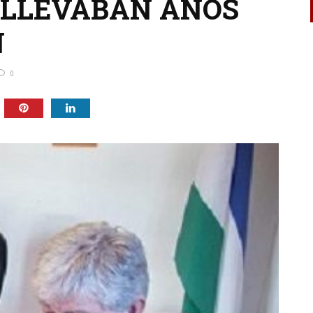
 LLEVABAN AÑOS
N
0