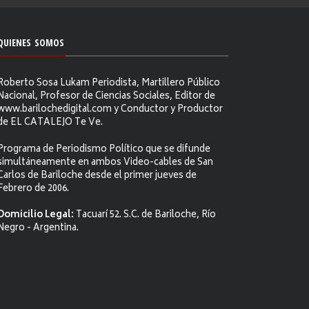
QUIENES SOMOS
Roberto Sosa Lukam Periodista, Martillero Público
Nacional, Profesor de Ciencias Sociales, Editor de
www.barilochedigital.com y Conductor y Productor
de EL CATALEJO Te Ve.
Programa de Periodismo Político que se difunde
simultáneamente en ambos Video-cables de San
Carlos de Bariloche desde el primer jueves de
Febrero de 2006.
Domicilio Legal:
Tacuarí 52. S.C. de Bariloche, Río
Negro - Argentina.