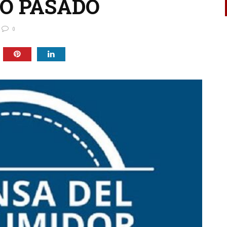
O PASADO
0