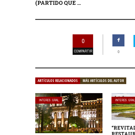
(PARTIDO QUE ...
0
COMPARTIR
0
ARTÍCULOS RELACIONADOS
MÁS ARTÍCULOS DEL AUTOR
INTERES. GRAL.
INTERES. GRAL
“REVITA
RESTAUR