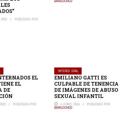
BARILOCHED
LES
ADOS”
 2023
PUBLICADO POR
.
INTERES. GRAL.
INTERNADOS EL
EMILIANO GATTI ES
TIENE EL
CULPABLE DE TENENCIA
A DE
DE IMÁGENES DE ABUSO
CIÓN
SEXUAL INFANTIL
2022
PUBLICADO POR
4 JUNIO, 2024
PUBLICADO POR
BARILOCHED