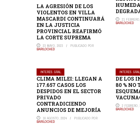
HUMEDA
LA AGRESIÓN DE LOS
DEGRAD
VIOLENTOS EN VILLA
MASCARDI CONTINUARÁ
21 FEBRERO,
BARILOCHED
EN LA JUSTICIA
PROVINCIAL REAFIRMÓ
LA CORTE SUPREMA
23 MAYO, 2023
PUBLICADO POR
BARILOCHED
INTERES. GRAL.
INTERES. GRAL
CLIMA MILEI: LLEGAN A
DE LOS 
177.657 CASOS LOS
80 % NO 
DESPIDOS EN EL SECTOR
ESQUEM
PRIVADO
VACUNA
CONTRADICIENDO
2 FEBRERO, 
ANUNCIOS DE MEJORÍA
BARILOCHED
16 AGOSTO, 2024
PUBLICADO POR
BARILOCHED