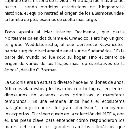
capítulo de la historia de la vida”. El trabajo fue más allá del
hueso. Usando modelos estadísticos de biogeografía
histórica, el equipo rastreó el origen de los Elasmosauridae,
la familia de plesiosaurios de cuello más largo.
Todo apunta al Mar Interior Occidental, que partía
Norteamérica en dos durante el Cretácico. Pero hay un giro:
el grupo Weddellonectia, al que pertenece Kawanectes,
habría surgido directamente en el sur de Sudamérica. “Esta
parte del mundo no fue solo su hogar, sino el centro de
origen de varios de los linajes más representativos de la
época”, detalló O’Gorman.
La Colonia era un estuario diverso hace 66 millones de años.
Allí convivían estos plesiosaurios con tortugas, serpientes,
dinosaurios no avianos, aves primitivas y mamíferos
tempranos. “Es una ventana única hacia el ecosistema
patagónico justo antes del gran cataclismo”, concluyeron
los expertos. El cráneo quedó en la colección del MEF y, con
él, una pieza clave para entender cómo respondieron los
mares del sur a los grandes cambios climáticos que