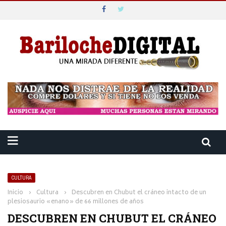
CULTURA
Inicio
›
Cultura
›
Descubren en Chubut el cráneo intacto de un
plesiosaurio «enano» de 66 millones de años
DESCUBREN EN CHUBUT EL CRÁNEO