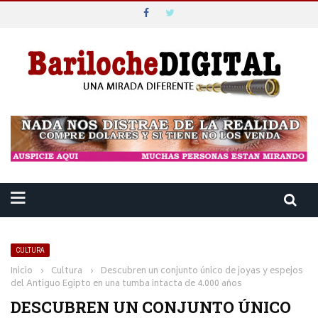
CULTURA
Inicio
›
Cultura
›
Descubren un conjunto único de joyas y espejos
del Antiguo Egipto en una tumba intacta de 4.000 años
DESCUBREN UN CONJUNTO ÚNICO