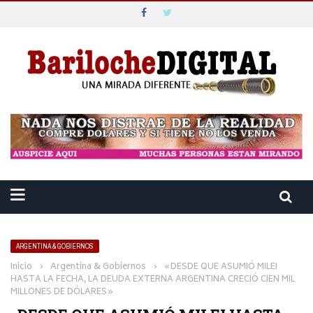
ARGENTINA & GOBIERNOS
Inicio
›
Argentina & Gobiernos
›
«DESDE QUE ASUMIÓ MILEI
HASTA LA FECHA, LA DEUDA EXTERNA ARGENTINA CRECIÓ CIEN MIL
MILLONES DE DÓLARES»