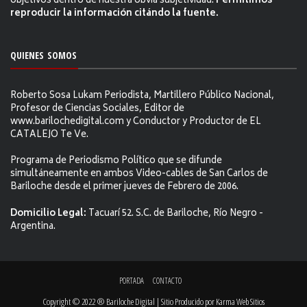
objetivos dentro de nuestra obvia subjetividad.
Permitimos
reproducir la información citándo la fuente.
QUIENES SOMOS
Roberto Sosa Lukam Periodista, Martillero Público Nacional,
Profesor de Ciencias Sociales, Editor de
www.barilochedigital.com y Conductor y Productor de EL
CATALEJO Te Ve.
Programa de Periodismo Político que se difunde
simultáneamente en ambos Video-cables de San Carlos de
Bariloche desde el primer jueves de Febrero de 2006.
Domicilio Legal:
Tacuarí 52. S.C. de Bariloche, Río Negro -
Argentina.
PORTADA
CONTACTO
Copyright © 2022 ® Bariloche Digital | Sitio Producido por
Karma Web Sitios