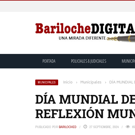
PORTADA
POLICIALES & JUDICIALES
MUNICIP
Inicio
›
Municipales
›
DÍA MUNDIAL 
MUNICIPALES
DÍA MUNDIAL D
REFLEXIÓN MUN
PUBLICADO POR
BARILOCHED
27 SEPTIEMBRE, 2024
6