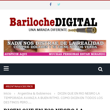
ARGENTINA & GOBIERNOS
Inicio
›
Argentina & Gobiernos
›
DICEN QUE EN RIO NEGRO LA
TEMPORADA AVANZA A BUEN RITMO. COMO DICEN EN TODOS LOS
DESTINOS PERO…..