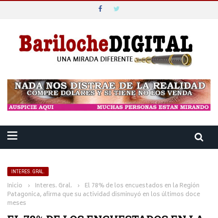
INTERES. GRAL.
Inicio
›
Interes. Gral.
›
El 78% de los encuestados en la Región
Patagonica, afirma que su actividad disminuyó en los últimos doce
meses