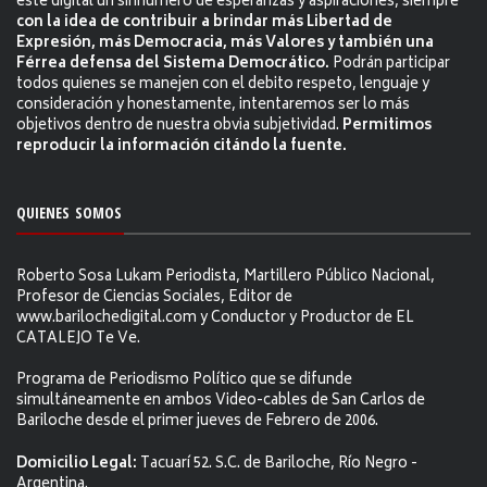
este digital un sinnúmero de esperanzas y aspiraciones, siempre
con la idea de contribuir a brindar más Libertad de
Expresión, más Democracia, más Valores y también una
Férrea defensa del Sistema Democrático.
Podrán participar
todos quienes se manejen con el debito respeto, lenguaje y
consideración y honestamente, intentaremos ser lo más
objetivos dentro de nuestra obvia subjetividad.
Permitimos
reproducir la información citándo la fuente.
QUIENES SOMOS
Roberto Sosa Lukam Periodista, Martillero Público Nacional,
Profesor de Ciencias Sociales, Editor de
www.barilochedigital.com y Conductor y Productor de EL
CATALEJO Te Ve.
Programa de Periodismo Político que se difunde
simultáneamente en ambos Video-cables de San Carlos de
Bariloche desde el primer jueves de Febrero de 2006.
Domicilio Legal:
Tacuarí 52. S.C. de Bariloche, Río Negro -
Argentina.