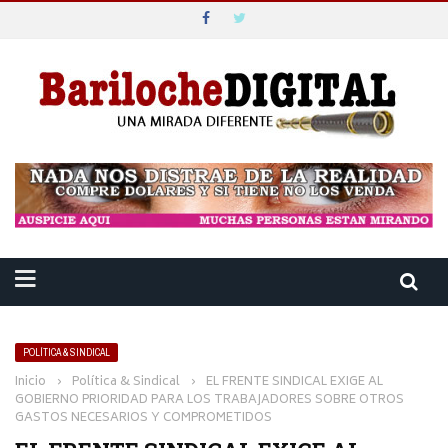
POLÍTICA & SINDICAL
Inicio
›
Política & Sindical
›
EL FRENTE SINDICAL EXIGE AL
GOBIERNO PRIORIDAD PARA LOS TRABAJADORES SOBRE OTROS
GASTOS NECESARIOS Y COMPROMETIDOS