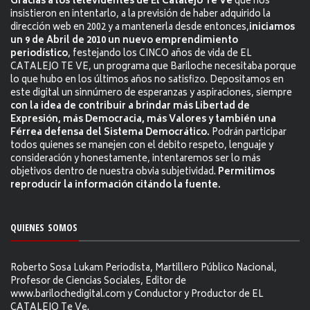
Gracias a los televidentes de El Catalejo Te Ve
que nos
insistieron en intentarlo, a la previsión de haber adquirido la
dirección web en 2002 y a mantenerla desde entonces,
iniciamos
un 9 de Abril de 2010 un nuevo emprendimiento
periodístico
, festejando los CINCO años de vida de EL
CATALEJO TE VE, un programa que Bariloche necesitaba porque
lo que hubo en los últimos años no satisfizo. Depositamos en
este digital un sinnúmero de esperanzas y aspiraciones, siempre
con la idea de contribuir a brindar más Libertad de
Expresión, más Democracia, más Valores y también una
Férrea defensa del Sistema Democrático.
Podrán participar
todos quienes se manejen con el debito respeto, lenguaje y
consideración y honestamente, intentaremos ser lo más
objetivos dentro de nuestra obvia subjetividad.
Permitimos
reproducir la información citándo la fuente.
QUIENES SOMOS
Roberto Sosa Lukam Periodista, Martillero Público Nacional,
Profesor de Ciencias Sociales, Editor de
www.barilochedigital.com y Conductor y Productor de EL
CATALEJO Te Ve.