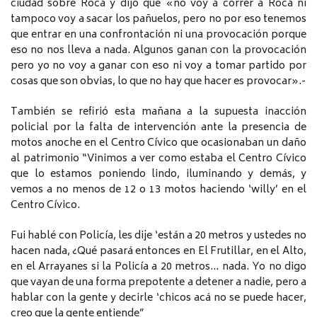
ciudad sobre Roca y dijo que «no voy a correr a Roca ni
tampoco voy a sacar los pañuelos, pero no por eso tenemos
que entrar en una confrontación ni una provocación porque
eso no nos lleva a nada. Algunos ganan con la provocación
pero yo no voy a ganar con eso ni voy a tomar partido por
cosas que son obvias, lo que no hay que hacer es provocar».-
También se refirió esta mañana a la supuesta inacción
policial por la falta de intervención ante la presencia de
motos anoche en el Centro Cívico que ocasionaban un daño
al patrimonio “Vinimos a ver como estaba el Centro Cívico
que lo estamos poniendo lindo, iluminando y demás, y
vemos a no menos de 12 o 13 motos haciendo ‘willy’ en el
Centro Cívico.
Fui hablé con Policía, les dije ‘están a 20 metros y ustedes no
hacen nada, ¿Qué pasará entonces en El Frutillar, en el Alto,
en el Arrayanes si la Policía a 20 metros… nada. Yo no digo
que vayan de una forma prepotente a detener a nadie, pero a
hablar con la gente y decirle ‘chicos acá no se puede hacer,
creo que la gente entiende”