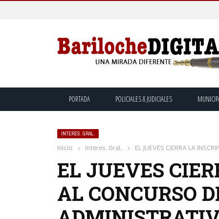
PORTADA
POLICIALES & JUDICIALES
MUNICIP
INTERES. GRAL.
Inicio
›
Interes. Gral.
›
EL JUEVES CIERRA LA INSC
EL JUEVES CIER
AL CONCURSO D
ADMINISTRATIV