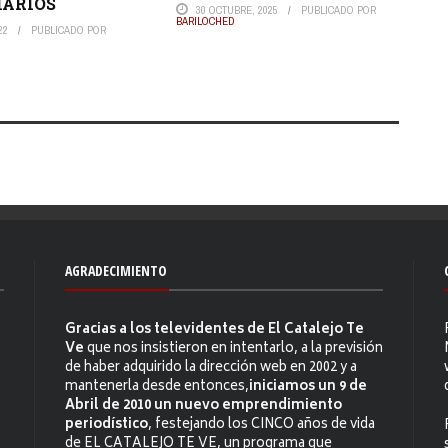
IARIOS
30 OCTUBRE, 2025
PUBLICADO POR
BARILOCHED
22
PUBLICADO POR
AGRADECIMIENTO
Gracias a los televidentes de El Catalejo Te
Ve
que nos insistieron en intentarlo, a la previsión
de haber adquirido la dirección web en 2002 y a
mantenerla desde entonces,
iniciamos un 9 de
Abril de 2010 un nuevo emprendimiento
periodístico
, festejando los CINCO años de vida
de EL CATALEJO TE VE, un programa que