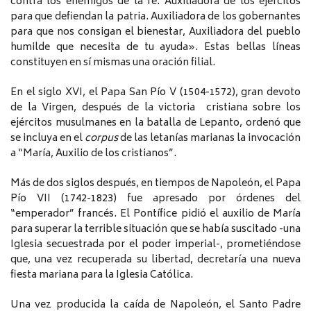
contra los enemigos de la fe. Auxiliadora de los ejércitos
para que defiendan la patria. Auxiliadora de los gobernantes
para que nos consigan el bienestar, Auxiliadora del pueblo
humilde que necesita de tu ayuda». Estas bellas líneas
constituyen en sí mismas una oración filial.
En el siglo XVI, el Papa San Pío V (1504-1572), gran devoto
de la Virgen, después de la victoria cristiana sobre los
ejércitos musulmanes en la batalla de Lepanto, ordenó que
se incluya en el
corpus
de las letanías marianas la invocación
a “María, Auxilio de los cristianos”.
Más de dos siglos después, en tiempos de Napoleón, el Papa
Pío VII (1742-1823) fue apresado por órdenes del
“emperador” francés. El Pontífice pidió el auxilio de María
para superar la terrible situación que se había suscitado -una
Iglesia secuestrada por el poder imperial-, prometiéndose
que, una vez recuperada su libertad, decretaría una nueva
fiesta mariana para la Iglesia Católica.
Una vez producida la caída de Napoleón, el Santo Padre