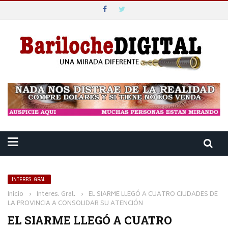
INTERES. GRAL.
Inicio
›
Interes. Gral.
›
EL SIARME LLEGÓ A CUATRO CIUDADES DE
LA PROVINCIA A CONSOLIDAR SU ATENCIÓN
EL SIARME LLEGÓ A CUATRO