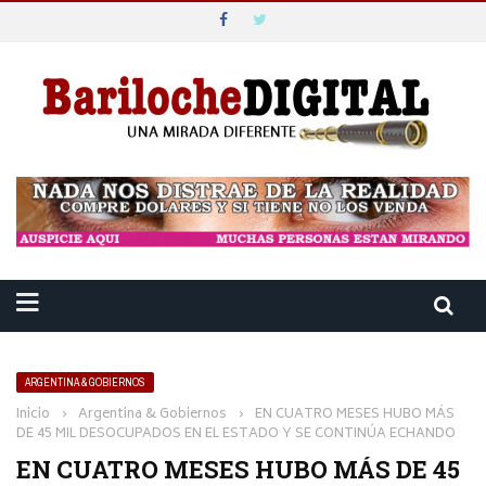
ARGENTINA & GOBIERNOS
Inicio
›
Argentina & Gobiernos
›
EN CUATRO MESES HUBO MÁS
DE 45 MIL DESOCUPADOS EN EL ESTADO Y SE CONTINÚA ECHANDO
EN CUATRO MESES HUBO MÁS DE 45