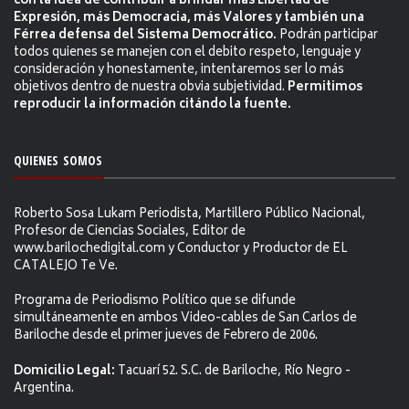
con la idea de contribuir a brindar más Libertad de
Expresión, más Democracia, más Valores y también una
Férrea defensa del Sistema Democrático.
Podrán participar
todos quienes se manejen con el debito respeto, lenguaje y
consideración y honestamente, intentaremos ser lo más
objetivos dentro de nuestra obvia subjetividad.
Permitimos
reproducir la información citándo la fuente.
QUIENES SOMOS
Roberto Sosa Lukam Periodista, Martillero Público Nacional,
Profesor de Ciencias Sociales, Editor de
www.barilochedigital.com y Conductor y Productor de EL
CATALEJO Te Ve.
Programa de Periodismo Político que se difunde
simultáneamente en ambos Video-cables de San Carlos de
Bariloche desde el primer jueves de Febrero de 2006.
Domicilio Legal:
Tacuarí 52. S.C. de Bariloche, Río Negro -
Argentina.